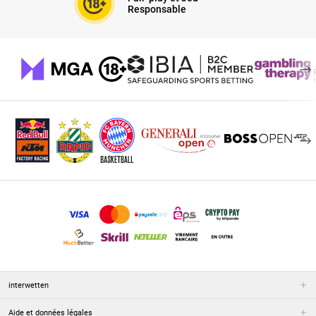
Responsable
interwetten
Aide et données légales