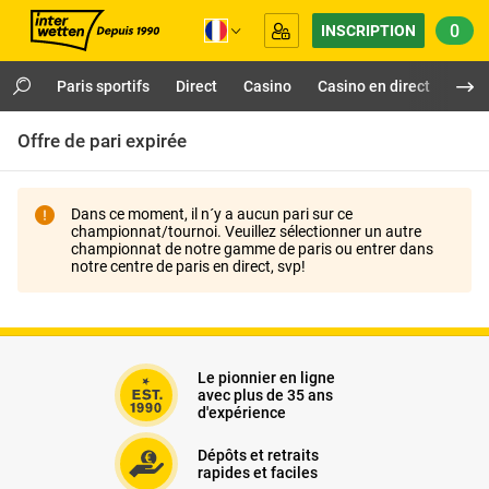
0
INSCRIPTION
Paris sportifs
Direct
Casino
Casino en direct
Virt
Offre de pari expirée
Dans ce moment, il n´y a aucun pari sur ce
championnat/tournoi. Veuillez sélectionner un autre
championnat de notre gamme de paris ou entrer dans
notre centre de paris en direct, svp!
Le pionnier en ligne
avec plus de 35 ans
d'expérience
Dépôts et retraits
rapides et faciles