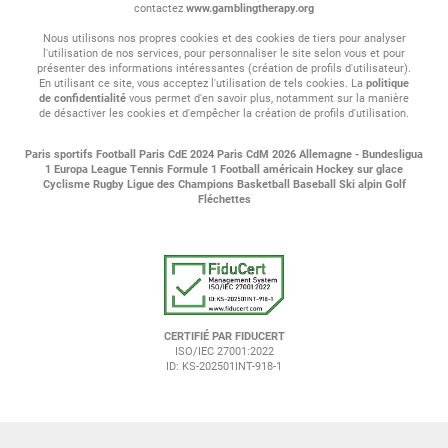
contactez
www.gamblingtherapy.org
Nous utilisons nos propres cookies et des cookies de tiers pour analyser
l'utilisation de nos services, pour personnaliser le site selon vous et pour
présenter des informations intéressantes (création de profils d'utilisateur).
En utilisant ce site, vous acceptez l'utilisation de tels cookies. La
politique
de confidentialité
vous permet d'en savoir plus, notamment sur la manière
de désactiver les cookies et d'empêcher la création de profils d'utilisation.
Paris sportifs
Football
Paris CdE 2024
Paris CdM 2026
Allemagne - Bundesligua
1
Europa League
Tennis
Formule 1
Football américain
Hockey sur glace
Cyclisme
Rugby
Ligue des Champions
Basketball
Baseball
Ski alpin
Golf
Fléchettes
CERTIFIÉ PAR FIDUCERT
ISO/IEC 27001:2022
ID: KS-202501INT-918-1