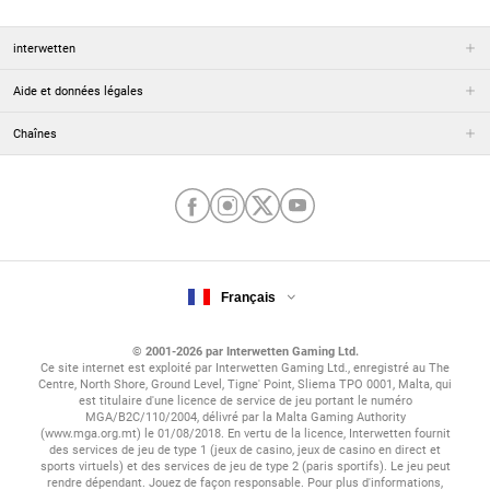
interwetten
Aide et données légales
Chaînes
Français
© 2001-2026 par Interwetten Gaming Ltd.
Ce site internet est exploité par Interwetten Gaming Ltd., enregistré au The
Centre, North Shore, Ground Level, Tigne' Point, Sliema TPO 0001, Malta, qui
est titulaire d'une licence de service de jeu portant le numéro
MGA/B2C/110/2004, délivré par la Malta Gaming Authority
(www.mga.org.mt) le 01/08/2018. En vertu de la licence, Interwetten fournit
des services de jeu de type 1 (jeux de casino, jeux de casino en direct et
sports virtuels) et des services de jeu de type 2 (paris sportifs). Le jeu peut
rendre dépendant. Jouez de façon responsable. Pour plus d'informations,