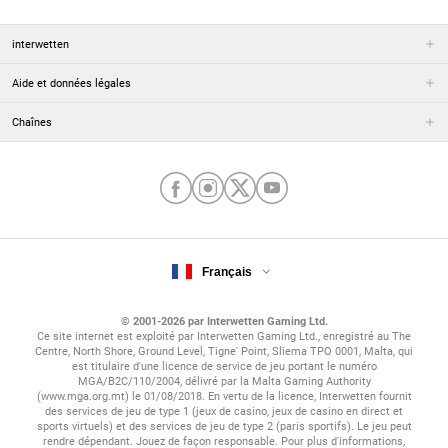
interwetten
Aide et données légales
Chaînes
Français
© 2001-2026 par Interwetten Gaming Ltd.
Ce site internet est exploité par Interwetten Gaming Ltd., enregistré au The
Centre, North Shore, Ground Level, Tigne' Point, Sliema TPO 0001, Malta, qui
est titulaire d'une licence de service de jeu portant le numéro
MGA/B2C/110/2004, délivré par la Malta Gaming Authority
(www.mga.org.mt) le 01/08/2018. En vertu de la licence, Interwetten fournit
des services de jeu de type 1 (jeux de casino, jeux de casino en direct et
sports virtuels) et des services de jeu de type 2 (paris sportifs). Le jeu peut
rendre dépendant. Jouez de façon responsable. Pour plus d'informations,