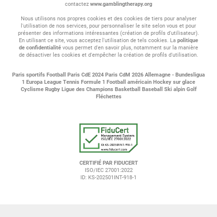
contactez
www.gamblingtherapy.org
Nous utilisons nos propres cookies et des cookies de tiers pour analyser
l'utilisation de nos services, pour personnaliser le site selon vous et pour
présenter des informations intéressantes (création de profils d'utilisateur).
En utilisant ce site, vous acceptez l'utilisation de tels cookies. La
politique
de confidentialité
vous permet d'en savoir plus, notamment sur la manière
de désactiver les cookies et d'empêcher la création de profils d'utilisation.
Paris sportifs
Football
Paris CdE 2024
Paris CdM 2026
Allemagne - Bundesligua
1
Europa League
Tennis
Formule 1
Football américain
Hockey sur glace
Cyclisme
Rugby
Ligue des Champions
Basketball
Baseball
Ski alpin
Golf
Fléchettes
CERTIFIÉ PAR FIDUCERT
ISO/IEC 27001:2022
ID: KS-202501INT-918-1