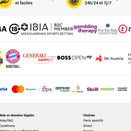
et faciles
24h/24 et 7j/7
Aide et données légales
Chaînes
Aide/FAQ
Paris sportifs
Conditions
Direct