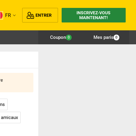
INSCRIVEZ-VOUS
FR
ENTRER
MAINTENANT!
Coupon
Mes paris
0
0
re
ons
 amicaux