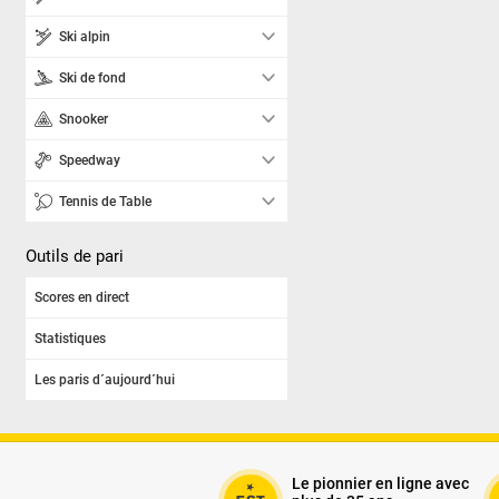
Ski alpin
Ski de fond
Snooker
Speedway
Tennis de Table
Outils de pari
Scores en direct
Statistiques
Les paris d´aujourd´hui
Le pionnier en ligne avec