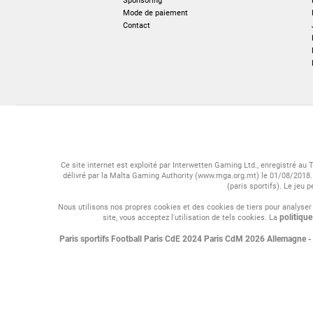
Sponsoring
Mode de paiement
Contact
Ce site internet est exploité par Interwetten Gaming Ltd., enregistré au
délivré par la Malta Gaming Authority (www.mga.org.mt) le 01/08/2018. En 
(paris sportifs). Le jeu
Nous utilisons nos propres cookies et des cookies de tiers pour analyser l'
politique
site, vous acceptez l'utilisation de tels cookies. La
Paris sportifs
Football
Paris CdE 2024
Paris CdM 2026
Allemagne -