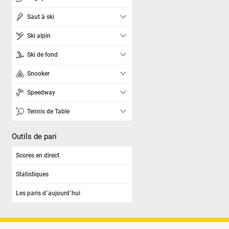
Saut à ski
Ski alpin
Ski de fond
Snooker
Speedway
Tennis de Table
Outils de pari
Scores en direct
Statistiques
Les paris d´aujourd´hui