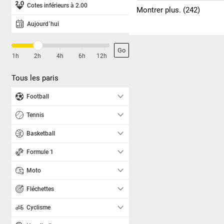
Cotes inférieurs à 2.00
Montrer plus.
(242)
Aujourd´hui
Go
|
|
|
|
|
1h
2h
4h
6h
12h
Tous les paris
Football
Tennis
Basketball
Formule 1
Moto
Fléchettes
Cyclisme