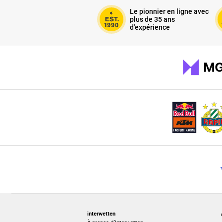
Le pionnier en ligne avec
plus de 35 ans
d'expérience
interwetten