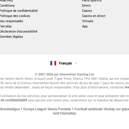
Aide/FAQ
Paris sportifs
Conditions
Direct
Politique de confidentialité
Casino
Politique des cookies
Casino en direct
Jeu responsable
Virtuals
Fair-play
App
Déclaration d’accessibilité
Données légales
Français
© 2001-2026 par Interwetten Gaming Ltd.
 The Centre, North Shore, Ground Level, Tigne' Point, Sliema TPO 0001, Malta, qui est titu
vertu de la licence, Interwetten fournit des services de jeu de type 1 (jeux de casino, jeu
ww
 peut rendre dépendant. Jouez de façon responsable. Pour plus d'informations, contactez
utilisation de nos services, pour personnaliser le site selon vous et pour présenter des inf
 de confidentialité
vous permet d'en savoir plus, notamment sur la manière de désactiver le
 Bundesligua 1
Europa League
Tennis
Formule 1
Football américain
Hockey sur glac
Golf
Fléchettes