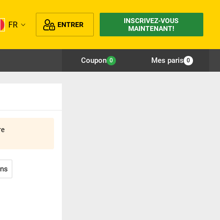
INSCRIVEZ-VOUS
FR
ENTRER
MAINTENANT!
Coupon
Mes paris
0
0
re
ons