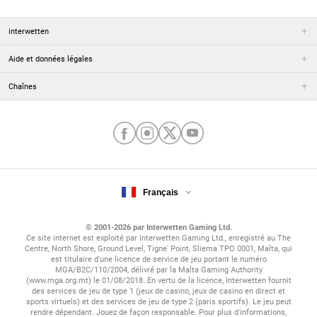
interwetten
Aide et données légales
Chaînes
Français
© 2001-2026 par Interwetten Gaming Ltd.
Ce site internet est exploité par Interwetten Gaming Ltd., enregistré au The
Centre, North Shore, Ground Level, Tigne' Point, Sliema TPO 0001, Malta, qui
est titulaire d'une licence de service de jeu portant le numéro
MGA/B2C/110/2004, délivré par la Malta Gaming Authority
(www.mga.org.mt) le 01/08/2018. En vertu de la licence, Interwetten fournit
des services de jeu de type 1 (jeux de casino, jeux de casino en direct et
sports virtuels) et des services de jeu de type 2 (paris sportifs). Le jeu peut
rendre dépendant. Jouez de façon responsable. Pour plus d'informations,