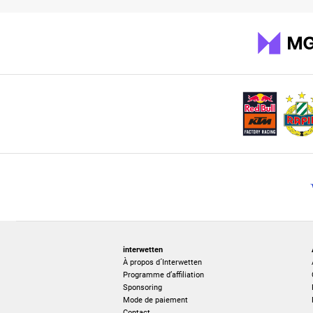
interwetten
À propos d´Interwetten
Programme d’affiliation
Sponsoring
Mode de paiement
Contact