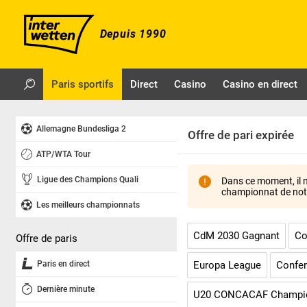
Depuis 1990
Paris sportifs
Direct
Casino
Casino en direct
Allemagne Bundesliga 2
Offre de pari expirée
ATP/WTA Tour
Ligue des Champions Quali
Dans ce moment, il n
championnat de notre
Les meilleurs championnats
CdM 2030 Gagnant
Co
Offre de paris
Paris en direct
Europa League
Confe
Dernière minute
U20 CONCACAF Champi