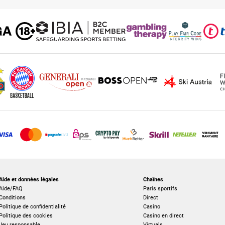
Aide et données légales
Chaînes
Aide/FAQ
Paris sportifs
Conditions
Direct
Politique de confidentialité
Casino
Politique des cookies
Casino en direct
Jeu responsable
Virtuals