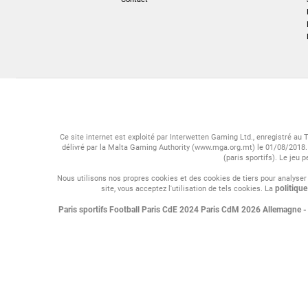
Ce site internet est exploité par Interwetten Gaming Ltd., enregistré au
délivré par la Malta Gaming Authority (www.mga.org.mt) le 01/08/2018. En 
(paris sportifs). Le jeu
Nous utilisons nos propres cookies et des cookies de tiers pour analyser l'
politique
site, vous acceptez l'utilisation de tels cookies. La
Paris sportifs
Football
Paris CdE 2024
Paris CdM 2026
Allemagne -