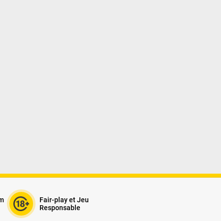
um
Fair-play et Jeu
Responsable