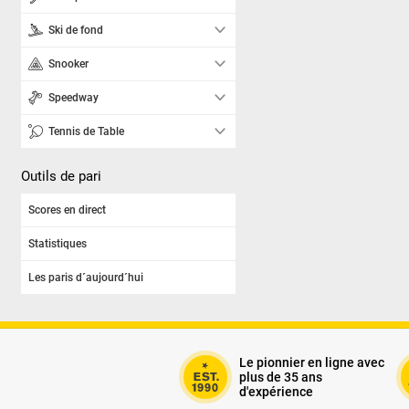
Ski de fond
Snooker
Speedway
Tennis de Table
Outils de pari
Scores en direct
Statistiques
Les paris d´aujourd´hui
Le pionnier en ligne avec
plus de 35 ans
d'expérience