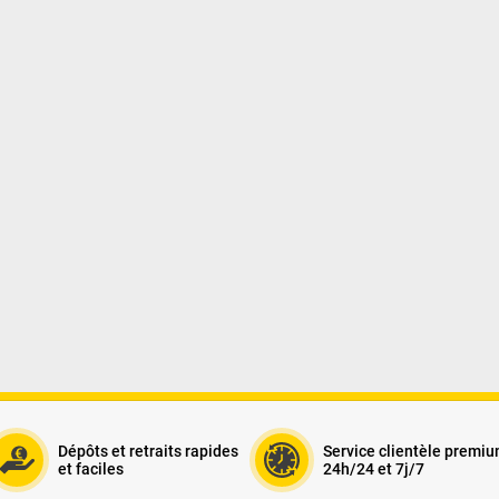
Dépôts et retraits rapides
Service clientèle premi
et faciles
24h/24 et 7j/7