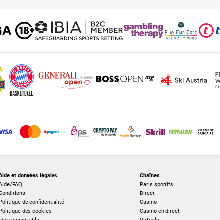
Aide et données légales
Chaînes
Aide/FAQ
Paris sportifs
Conditions
Direct
Politique de confidentialité
Casino
Politique des cookies
Casino en direct
Jeu responsable
Virtuals