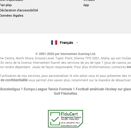
Fair-play
App
Déclaration d’accessibilité
Données légales
Français
© 2001-2026 par Interwetten Gaming Ltd.
 The Centre, North Shore, Ground Level, Tigne' Point, Sliema TPO 0001, Malta, qui est titu
vertu de la licence, Interwetten fournit des services de jeu de type 1 (jeux de casino, jeu
ww
 peut rendre dépendant. Jouez de façon responsable. Pour plus d'informations, contactez
utilisation de nos services, pour personnaliser le site selon vous et pour présenter des inf
 de confidentialité
vous permet d'en savoir plus, notamment sur la manière de désactiver le
 Bundesligua 1
Europa League
Tennis
Formule 1
Football américain
Hockey sur glac
Golf
Fléchettes