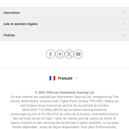
interwetten
Aide et données légales
Chaînes
Français
© 2001-2026 par Interwetten Gaming Ltd.
Ce site internet est exploité par Interwetten Gaming Ltd., enregistré au The
Centre, North Shore, Ground Level, Tigne' Point, Sliema TPO 0001, Malta, qui
est titulaire d'une licence de service de jeu portant le numéro
MGA/B2C/110/2004, délivré par la Malta Gaming Authority
(www.mga.org.mt) le 01/08/2018. En vertu de la licence, Interwetten fournit
des services de jeu de type 1 (jeux de casino, jeux de casino en direct et
sports virtuels) et des services de jeu de type 2 (paris sportifs). Le jeu peut
rendre dépendant. Jouez de façon responsable. Pour plus d'informations,