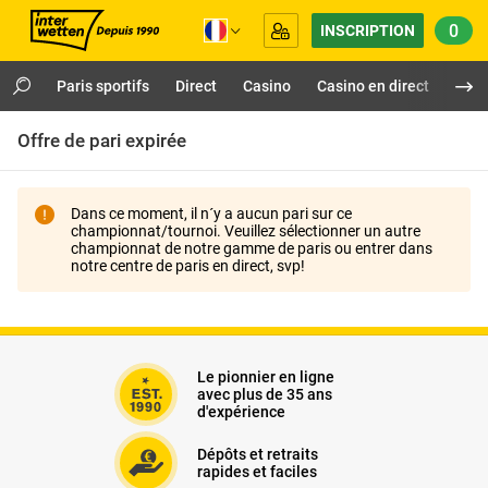
0
INSCRIPTION
Paris sportifs
Direct
Casino
Casino en direct
Virt
Offre de pari expirée
Dans ce moment, il n´y a aucun pari sur ce
championnat/tournoi. Veuillez sélectionner un autre
championnat de notre gamme de paris ou entrer dans
notre centre de paris en direct, svp!
Le pionnier en ligne
avec plus de 35 ans
d'expérience
Dépôts et retraits
rapides et faciles