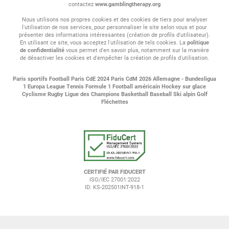
contactez
www.gamblingtherapy.org
Nous utilisons nos propres cookies et des cookies de tiers pour analyser
l'utilisation de nos services, pour personnaliser le site selon vous et pour
présenter des informations intéressantes (création de profils d'utilisateur).
En utilisant ce site, vous acceptez l'utilisation de tels cookies. La
politique
de confidentialité
vous permet d'en savoir plus, notamment sur la manière
de désactiver les cookies et d'empêcher la création de profils d'utilisation.
Paris sportifs
Football
Paris CdE 2024
Paris CdM 2026
Allemagne - Bundesligua
1
Europa League
Tennis
Formule 1
Football américain
Hockey sur glace
Cyclisme
Rugby
Ligue des Champions
Basketball
Baseball
Ski alpin
Golf
Fléchettes
CERTIFIÉ PAR FIDUCERT
ISO/IEC 27001:2022
ID: KS-202501INT-918-1