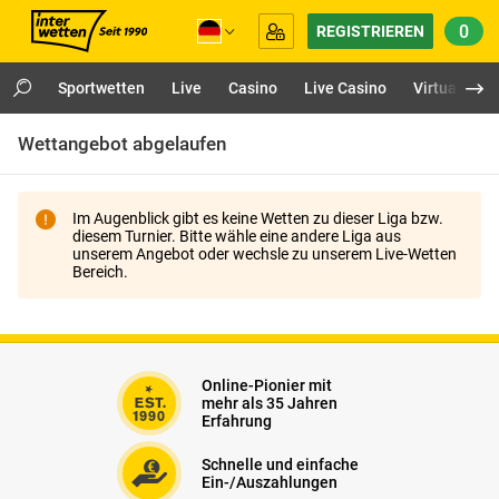
0
REGISTRIEREN
Sportwetten
Live
Casino
Live Casino
Virtuals
Wettangebot abgelaufen
Im Augenblick gibt es keine Wetten zu dieser Liga bzw.
diesem Turnier. Bitte wähle eine andere Liga aus
unserem Angebot oder wechsle zu unserem Live-Wetten
Bereich.
Online-Pionier mit
mehr als 35 Jahren
Erfahrung
Schnelle und einfache
Ein-/Auszahlungen