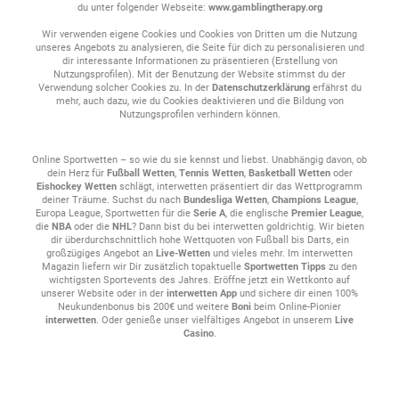
du unter folgender Webseite:
www.gamblingtherapy.org
Wir verwenden eigene Cookies und Cookies von Dritten um die Nutzung
unseres Angebots zu analysieren, die Seite für dich zu personalisieren und
dir interessante Informationen zu präsentieren (Erstellung von
Nutzungsprofilen). Mit der Benutzung der Website stimmst du der
Verwendung solcher Cookies zu. In der
Datenschutzerklärung
erfährst du
mehr, auch dazu, wie du Cookies deaktivieren und die Bildung von
Nutzungsprofilen verhindern können.
Online Sportwetten – so wie du sie kennst und liebst. Unabhängig davon, ob
dein Herz für
Fußball Wetten
,
Tennis Wetten
,
Basketball Wetten
oder
Eishockey Wetten
schlägt, interwetten präsentiert dir das Wettprogramm
deiner Träume. Suchst du nach
Bundesliga Wetten
,
Champions League
,
Europa League, Sportwetten für die
Serie A
, die englische
Premier League
,
die
NBA
oder die
NHL
? Dann bist du bei interwetten goldrichtig. Wir bieten
dir überdurchschnittlich hohe Wettquoten von Fußball bis Darts, ein
großzügiges Angebot an
Live-Wetten
und vieles mehr. Im interwetten
Magazin liefern wir Dir zusätzlich topaktuelle
Sportwetten Tipps
zu den
wichtigsten Sportevents des Jahres. Eröffne jetzt ein Wettkonto auf
unserer Website oder in der
interwetten App
und sichere dir einen 100%
Neukundenbonus bis 200€ und weitere
Boni
beim Online-Pionier
interwetten
. Oder genieße unser vielfältiges Angebot in unserem
Live
Casino
.