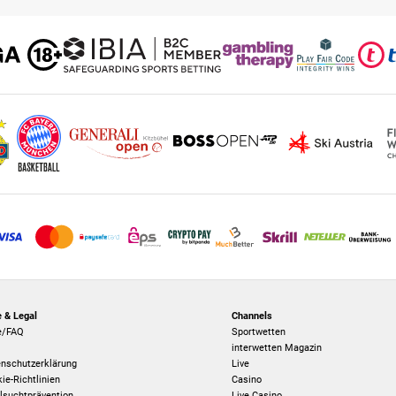
e & Legal
Channels
e/FAQ
Sportwetten
B
interwetten Magazin
nschutzerklärung
Live
ie-Richtlinien
Casino
lsuchtprävention
Live Casino