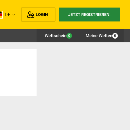
DE
LOGIN
JETZT REGISTRIEREN!
Wettschein
Meine Wetten
0
0