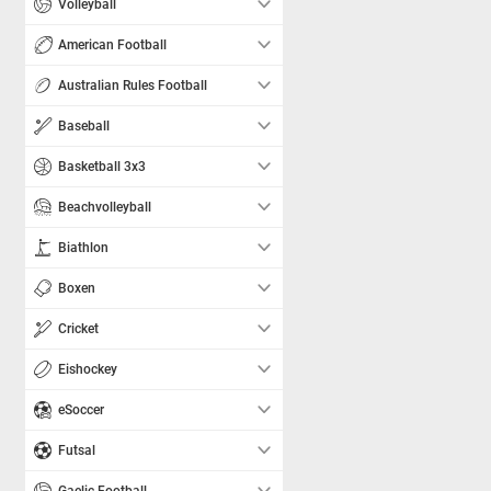
Volleyball
American Football
Australian Rules Football
Baseball
Basketball 3x3
Beachvolleyball
Biathlon
Boxen
Cricket
Eishockey
eSoccer
Futsal