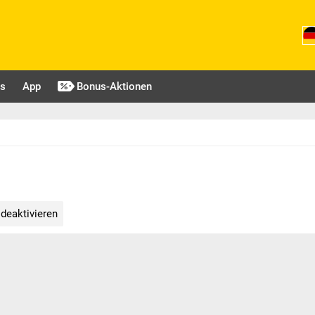
ls
App
Bonus-Aktionen
 deaktivieren