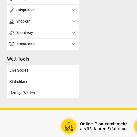
Skispringen
Snooker
Speedway
Tischtennis
Wett-Tools
Live Scores
Statistiken
Heutige Wetten
Online-Pionier mit mehr
als 35 Jahren Erfahrung