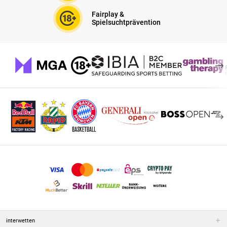
Fairplay &
Spielsuchtprävention
interwetten