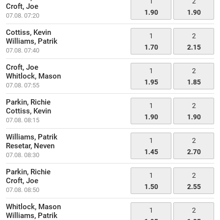
1
2
Croft, Joe
1.90
1.90
07.08. 07:20
Cottiss, Kevin
1
2
Williams, Patrik
1.70
2.15
07.08. 07:40
Croft, Joe
1
2
Whitlock, Mason
1.95
1.85
07.08. 07:55
Parkin, Richie
1
2
Cottiss, Kevin
1.90
1.90
07.08. 08:15
Williams, Patrik
1
2
Resetar, Neven
1.45
2.70
07.08. 08:30
Parkin, Richie
1
2
Croft, Joe
1.50
2.55
07.08. 08:50
Whitlock, Mason
1
2
Williams, Patrik