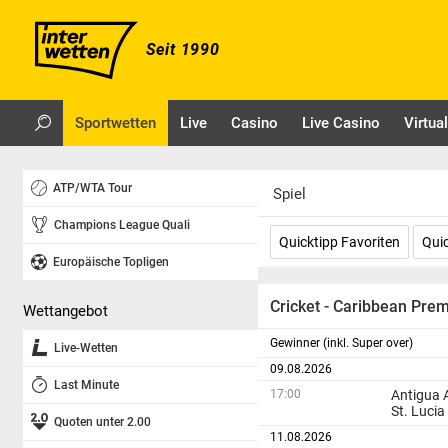
Seit 1990
Sportwetten
Live
Casino
Live Casino
Virtua
ATP/WTA Tour
Spiel
Champions League Quali
Quicktipp Favoriten
Quic
Europäische Topligen
Cricket - Caribbean Pre
Wettangebot
Gewinner (inkl. Super over)
Live-Wetten
09.08.2026
Last Minute
17:00
Antigua 
St. Lucia
Quoten unter 2.00
11.08.2026