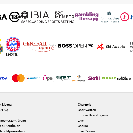
e & Legal
Channels
e/FAQ
Sportwetten
B
interwetten Magazin
nschutzerklärung
Live
ie-Richtlinien
Casino
lsuchtprävention
Live Casino