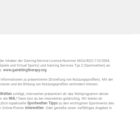
 ist der Inhaber der Gaming-Service-Licence-Nummer MGA/B2C/110/2004,
Spiele und Virtual Sports) und Gaming Services Typ 2 (Sportwetten) an.
www.gamblingtherapy.org
e:
Informationen zu präsentieren (Erstellung von Nutzungsprofilen). Mit der
ivieren und die Bildung von Nutzungsprofilen verhindern können.
 Wetten
schlägt, interwetten präsentiert dir das Wettprogramm deiner
NHL
r die
? Dann bist du bei interwetten goldrichtig. Wir bieten dir
Sportwetten Tipps
tzlich topaktuelle
zu den wichtigsten Sportevents des
interwetten
 Online-Pionier
. Oder genieße unser vielfältiges Angebot in