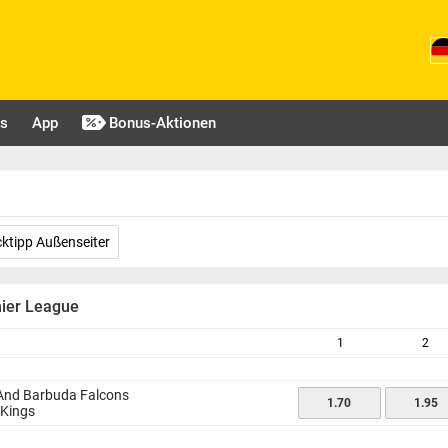
ls
App
Bonus-Aktionen
ktipp Außenseiter
mier League
1
2
And Barbuda Falcons
1.70
1.95
 Kings