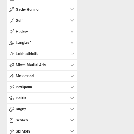
Gaelic Hurling
Golf
Hockey
Langlauf
Leichtathletik
Mixed Martial Arts
Motorsport
Pesäpallo
Politik
Rugby
Schach
Ski Alpin