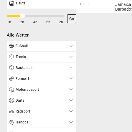
Heute
18:00
Jamaica
Barbados
Go
|
|
|
|
|
1h
2h
4h
6h
12h
Alle Wetten
Fußball
Tennis
Basketball
Formel 1
Motorradsport
Darts
Radsport
Handball