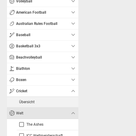
Volleyball
American Football
Australian Rules Football
Baseball
Basketball 3x3
Beachvolleyball
Biathlon
Boxen
Cricket
Übersicht
Welt
The Ashes
ICC Weltmeisterschaft