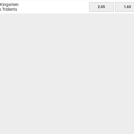
 Kingsmen
2.05
1.65
 Tridents