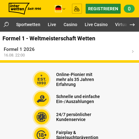
0
REGISTRIEREN
Sportwetten
Live
Casino
Live Casino
Virtuals
Formel 1 - Weltmeisterschaft Wetten
Formel 1 2026
16.08. 22:00
Online-Pionier mit
mehr als 35 Jahren
Erfahrung
Schnelle und einfache
Ein-/Auszahlungen
24/7 persönlicher
Kundenservice
Fairplay &
Spielsuchtprävention