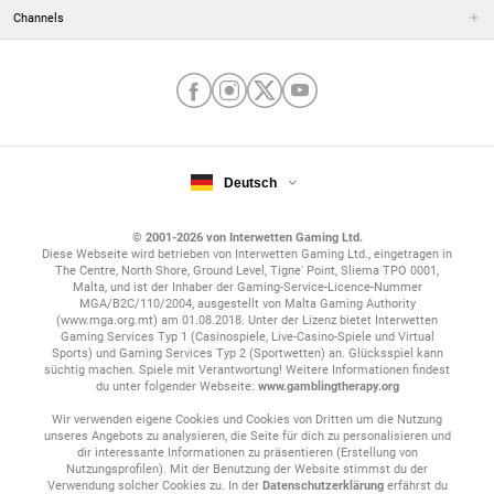
Channels
Deutsch
© 2001-2026 von Interwetten Gaming Ltd.
Diese Webseite wird betrieben von Interwetten Gaming Ltd., eingetragen in
The Centre, North Shore, Ground Level, Tigne' Point, Sliema TPO 0001,
Malta, und ist der Inhaber der Gaming-Service-Licence-Nummer
MGA/B2C/110/2004, ausgestellt von Malta Gaming Authority
(www.mga.org.mt) am 01.08.2018. Unter der Lizenz bietet Interwetten
Gaming Services Typ 1 (Casinospiele, Live-Casino-Spiele und Virtual
Sports) und Gaming Services Typ 2 (Sportwetten) an. Glücksspiel kann
süchtig machen. Spiele mit Verantwortung! Weitere Informationen findest
du unter folgender Webseite:
www.gamblingtherapy.org
Wir verwenden eigene Cookies und Cookies von Dritten um die Nutzung
unseres Angebots zu analysieren, die Seite für dich zu personalisieren und
dir interessante Informationen zu präsentieren (Erstellung von
Nutzungsprofilen). Mit der Benutzung der Website stimmst du der
Verwendung solcher Cookies zu. In der
Datenschutzerklärung
erfährst du