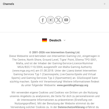
Channels
Deutsch
© 2001-2026 von Interwetten Gaming Ltd.
Diese Webseite wird betrieben von Interwetten Gaming Ltd., eingetragen in
The Centre, North Shore, Ground Level, Tigne' Point, Sliema TPO 0001,
Malta, und ist der Inhaber der Gaming-Service-Licence-Nummer
MGA/B2C/110/2004, ausgestellt von Malta Gaming Authority
(www.mga.org.mt) am 01.08.2018. Unter der Lizenz bietet Interwetten
Gaming Services Typ 1 (Casinospiele, Live-Casino-Spiele und Virtual
Sports) und Gaming Services Typ 2 (Sportwetten) an. Glücksspiel kann
süchtig machen. Spiele mit Verantwortung! Weitere Informationen findest
du unter folgender Webseite:
www.gamblingtherapy.org
Wir verwenden eigene Cookies und Cookies von Dritten um die Nutzung
unseres Angebots zu analysieren, die Seite für dich zu personalisieren und
dir interessante Informationen zu präsentieren (Erstellung von
Nutzungsprofilen). Mit der Benutzung der Website stimmst du der
Verwendung solcher Cookies zu. In der
Datenschutzerklärung
erfährst du