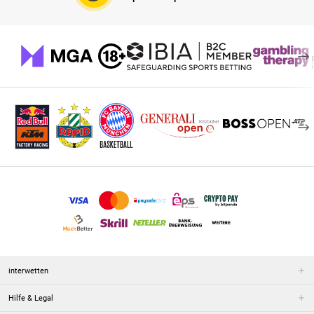
interwetten
Hilfe & Legal