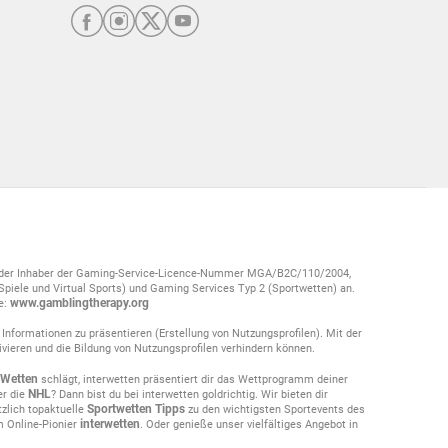
 ist der Inhaber der Gaming-Service-Licence-Nummer MGA/B2C/110/2004,
Spiele und Virtual Sports) und Gaming Services Typ 2 (Sportwetten) an.
www.gamblingtherapy.org
e:
Informationen zu präsentieren (Erstellung von Nutzungsprofilen). Mit der
ivieren und die Bildung von Nutzungsprofilen verhindern können.
 Wetten
schlägt, interwetten präsentiert dir das Wettprogramm deiner
NHL
r die
? Dann bist du bei interwetten goldrichtig. Wir bieten dir
Sportwetten Tipps
tzlich topaktuelle
zu den wichtigsten Sportevents des
interwetten
 Online-Pionier
. Oder genieße unser vielfältiges Angebot in