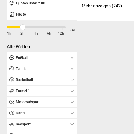
Quoten unter 2.00
Mehr anzeigen
(242)
Heute
Go
|
|
|
|
|
1h
2h
4h
6h
12h
Alle Wetten
Fußball
Tennis
Basketball
Formel 1
Motorradsport
Darts
Radsport