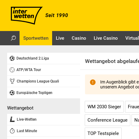
Seit 1990
Sportwetten
Live
Casino
Live Casino
Virtua
Deutschland 2.Liga
Wettangebot abgelauf
ATP/WTA Tour
Champions League Quali
Im Augenblick gibt e
unserem Angebot od
Europäische Topligen
WM 2030 Sieger
Frau
Wettangebot
Live-Wetten
Conference League
Na
Last Minute
TOP Testspiele