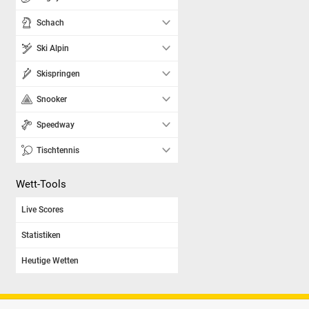
Schach
Ski Alpin
Skispringen
Snooker
Speedway
Tischtennis
Wett-Tools
Live Scores
Statistiken
Heutige Wetten