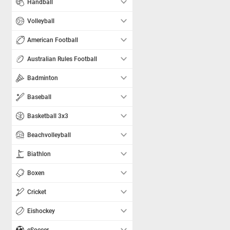
Handball
Volleyball
American Football
Australian Rules Football
Badminton
Baseball
Basketball 3x3
Beachvolleyball
Biathlon
Boxen
Cricket
Eishockey