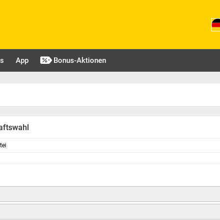
ls
App
Bonus-Aktionen
haftswahl
tei