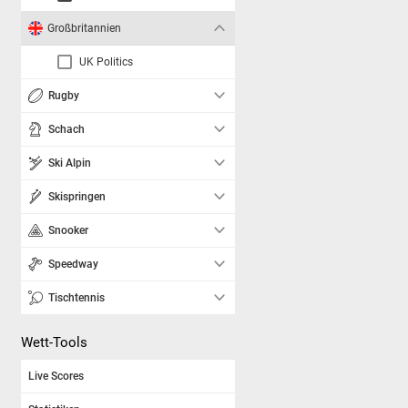
amerikanischen Politiklan
meist über einen längeren 
Großbritannien
interessante Vorkommnisse 
jeweiligen Parteien werden
UK Politics
Präsidentenamt übernehmen
Sänger die beliebte Wahl? H
Rugby
sogar eine spielerische Kom
Wer der US-Präsidentschaft
Schach
Ergebnisses noch gespannte
Ski Alpin
auf seinen persönlichen Fav
Skispringen
Snooker
Speedway
Tischtennis
Wett-Tools
Live Scores