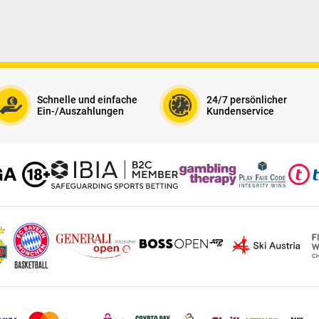
Schnelle und einfache
24/7 persönlicher
Ein-/Auszahlungen
Kundenservice