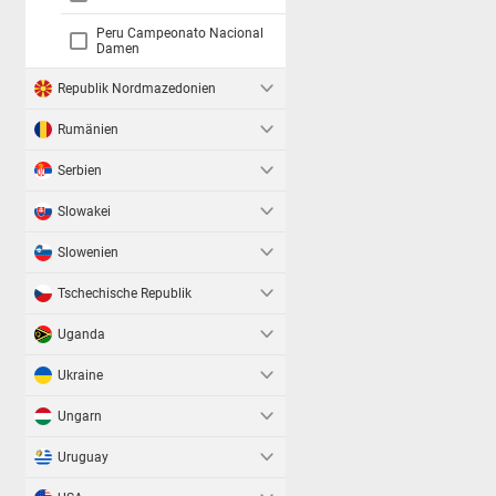
Peru Campeonato Nacional
Damen
Republik Nordmazedonien
Rumänien
Serbien
Slowakei
Slowenien
Tschechische Republik
Uganda
Ukraine
Ungarn
Uruguay