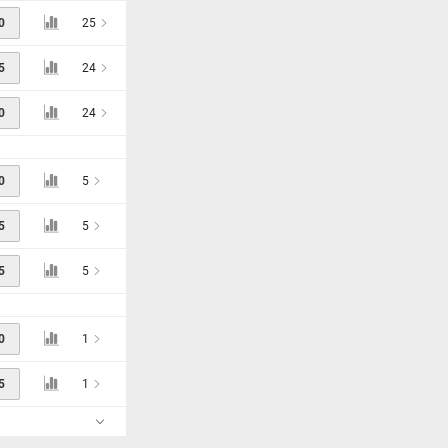
0
25
5
24
0
24
0
5
5
5
5
5
0
1
5
1