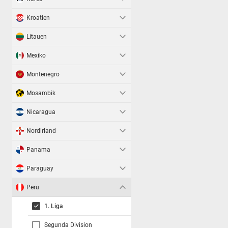
Kroatien
Litauen
Mexiko
Montenegro
Mosambik
Nicaragua
Nordirland
Panama
Paraguay
Peru
1. Liga
Segunda Division