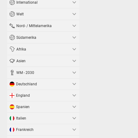
International
Welt
Nord- / Mittelamerika
Südamerika
Afrika
Asien
WM - 2030
Deutschland
England
Spanien
Italien
Frankreich