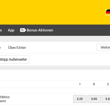
ls
App
Bonus-Aktionen
e
Über/Unter
Weite
ktipp Außenseiter
1
X
2
tletico
2.25
3.05
3.2
iano