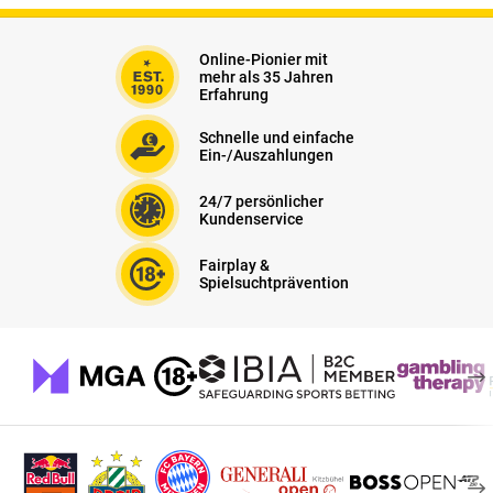
Online-Pionier mit
mehr als 35 Jahren
Erfahrung
Schnelle und einfache
Ein-/Auszahlungen
24/7 persönlicher
Kundenservice
Fairplay &
Spielsuchtprävention