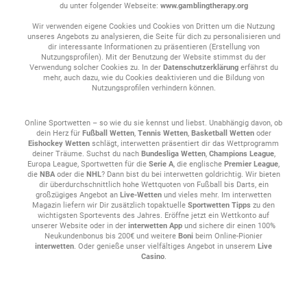
du unter folgender Webseite:
www.gamblingtherapy.org
Wir verwenden eigene Cookies und Cookies von Dritten um die Nutzung
unseres Angebots zu analysieren, die Seite für dich zu personalisieren und
dir interessante Informationen zu präsentieren (Erstellung von
Nutzungsprofilen). Mit der Benutzung der Website stimmst du der
Verwendung solcher Cookies zu. In der
Datenschutzerklärung
erfährst du
mehr, auch dazu, wie du Cookies deaktivieren und die Bildung von
Nutzungsprofilen verhindern können.
Online Sportwetten – so wie du sie kennst und liebst. Unabhängig davon, ob
dein Herz für
Fußball Wetten
,
Tennis Wetten
,
Basketball Wetten
oder
Eishockey Wetten
schlägt, interwetten präsentiert dir das Wettprogramm
deiner Träume. Suchst du nach
Bundesliga Wetten
,
Champions League
,
Europa League, Sportwetten für die
Serie A
, die englische
Premier League
,
die
NBA
oder die
NHL
? Dann bist du bei interwetten goldrichtig. Wir bieten
dir überdurchschnittlich hohe Wettquoten von Fußball bis Darts, ein
großzügiges Angebot an
Live-Wetten
und vieles mehr. Im interwetten
Magazin liefern wir Dir zusätzlich topaktuelle
Sportwetten Tipps
zu den
wichtigsten Sportevents des Jahres. Eröffne jetzt ein Wettkonto auf
unserer Website oder in der
interwetten App
und sichere dir einen 100%
Neukundenbonus bis 200€ und weitere
Boni
beim Online-Pionier
interwetten
. Oder genieße unser vielfältiges Angebot in unserem
Live
Casino
.