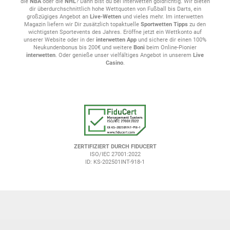
die
NBA
oder die
NHL
? Dann bist du bei interwetten goldrichtig. Wir bieten
dir überdurchschnittlich hohe Wettquoten von Fußball bis Darts, ein
großzügiges Angebot an
Live-Wetten
und vieles mehr. Im interwetten
Magazin liefern wir Dir zusätzlich topaktuelle
Sportwetten Tipps
zu den
wichtigsten Sportevents des Jahres. Eröffne jetzt ein Wettkonto auf
unserer Website oder in der
interwetten App
und sichere dir einen 100%
Neukundenbonus bis 200€ und weitere
Boni
beim Online-Pionier
interwetten
. Oder genieße unser vielfältiges Angebot in unserem
Live
Casino
.
ZERTIFIZIERT DURCH FIDUCERT
ISO/IEC 27001:2022
ID: KS-202501INT-918-1