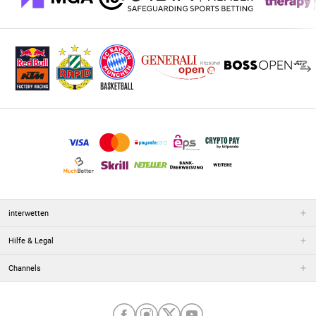
gibt 38 Spieltage pro Saison.
Wetten 3. Liga Aufstieg und Abstieg: So
funktioniert das System
Wie in den anderen Ligen in der Bundesrepublik gibt es auch hier
Auf- und Absteiger am Ende einer jeden Saison. Die Plätze eins
und zwei steigen direkt in die 2. Bundesliga auf. Platz drei spielt
in Relegation gegen den 16. der 2. Bundesliga und damit auch die
Chance, zum Aufsteiger zu werden.
Teams auf den Plätzen 17–20 steigen direkt in eine der fünf
Regionalligen ab. Es gibt eine Besonderheit: Regionalliga-Meister
müssen oft Relegation spielen, um aufzusteigen – dadurch bleibt
die 3. Liga meist stabil besetzt, was 3. Liga Quoten für
interwetten
Langzeitwetten auf Abstieg oder Klassenerhalt besonders
Hilfe & Legal
interessant macht.
Channels
Mannschaften in der 3. Liga in der Saison
2025/26