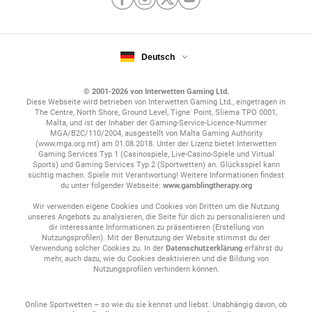
Unter den
Sportwetten
ist Fußball eine der beliebtesten
Kategorien, auch die 3. Liga. Im Gegensatz zur Bundesliga und
zu 2. Liga sind die Spiele hier nämlich häufig hochemotional und
unberechenbar. Das macht sie besonders spannend für
Live
Deutsch
Wetten
und Überraschungstipps.
In der aktuellen Saison 2025/26 ist der Großteil der Teams
© 2001-2026 von Interwetten Gaming Ltd.
Diese Webseite wird betrieben von Interwetten Gaming Ltd., eingetragen in
konstant geblieben: Energie Cottbus, Hansa Rostock, Viktoria
The Centre, North Shore, Ground Level, Tigne' Point, Sliema TPO 0001,
Köln, SC Verl, Rot-Weiss Essen, SV Wehen Wiesbaden,
Malta, und ist der Inhaber der Gaming-Service-Licence-Nummer
FC Ingolstadt 04, TSV 1860 München, Alemannia Aachen,
MGA/B2C/110/2004, ausgestellt von Malta Gaming Authority
(www.mga.org.mt) am 01.08.2018. Unter der Lizenz bietet Interwetten
FC Erzgebirge Aue, VfL Osnabrück, VfB Stuttgart II,
Gaming Services Typ 1 (Casinospiele, Live-Casino-Spiele und Virtual
SV Waldhof Mannheim.
Sports) und Gaming Services Typ 2 (Sportwetten) an. Glücksspiel kann
süchtig machen. Spiele mit Verantwortung! Weitere Informationen findest
du unter folgender Webseite:
www.gamblingtherapy.org
Absteiger aus der 2. Bundesliga 2024/25 sind:
Wir verwenden eigene Cookies und Cookies von Dritten um die Nutzung
SSV Ulm 1846
unseres Angebots zu analysieren, die Seite für dich zu personalisieren und
dir interessante Informationen zu präsentieren (Erstellung von
SSV Jahn Regensburg
Nutzungsprofilen). Mit der Benutzung der Website stimmst du der
Verlierer der Relegation 2. Bundesliga vs. 3. Liga war der 1. FC
Verwendung solcher Cookies zu. In der
Datenschutzerklärung
erfährst du
mehr, auch dazu, wie du Cookies deaktivieren und die Bildung von
Saarbrücken. Aufsteiger aus den Regionalligen sind:
Nutzungsprofilen verhindern können.
MSV Duisburg (West)
1. FC Schweinfurt 05 (Bayern)
Online Sportwetten – so wie du sie kennst und liebst. Unabhängig davon, ob
TSG 1899 Hoffenheim II (Südwest)