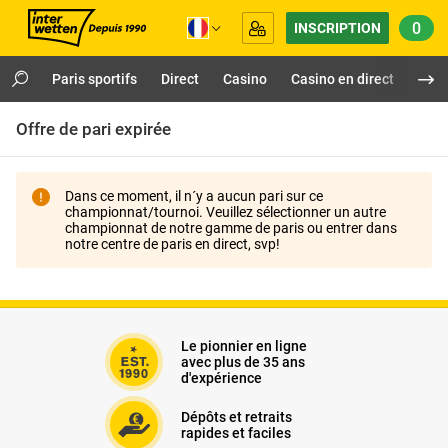
0
INSCRIPTION
Paris sportifs
Direct
Casino
Casino en direct
Virt
Offre de pari expirée
Dans ce moment, il n´y a aucun pari sur ce
championnat/tournoi. Veuillez sélectionner un autre
championnat de notre gamme de paris ou entrer dans
notre centre de paris en direct, svp!
Le pionnier en ligne
avec plus de 35 ans
d'expérience
Dépôts et retraits
rapides et faciles