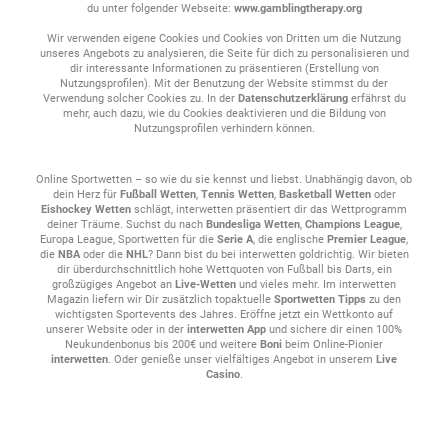
du unter folgender Webseite:
www.gamblingtherapy.org
Wir verwenden eigene Cookies und Cookies von Dritten um die Nutzung
unseres Angebots zu analysieren, die Seite für dich zu personalisieren und
dir interessante Informationen zu präsentieren (Erstellung von
Nutzungsprofilen). Mit der Benutzung der Website stimmst du der
Verwendung solcher Cookies zu. In der
Datenschutzerklärung
erfährst du
mehr, auch dazu, wie du Cookies deaktivieren und die Bildung von
Nutzungsprofilen verhindern können.
Online Sportwetten – so wie du sie kennst und liebst. Unabhängig davon, ob
dein Herz für
Fußball Wetten
,
Tennis Wetten
,
Basketball Wetten
oder
Eishockey Wetten
schlägt, interwetten präsentiert dir das Wettprogramm
deiner Träume. Suchst du nach
Bundesliga Wetten
,
Champions League
,
Europa League, Sportwetten für die
Serie A
, die englische
Premier League
,
die
NBA
oder die
NHL
? Dann bist du bei interwetten goldrichtig. Wir bieten
dir überdurchschnittlich hohe Wettquoten von Fußball bis Darts, ein
großzügiges Angebot an
Live-Wetten
und vieles mehr. Im interwetten
Magazin liefern wir Dir zusätzlich topaktuelle
Sportwetten Tipps
zu den
wichtigsten Sportevents des Jahres. Eröffne jetzt ein Wettkonto auf
unserer Website oder in der
interwetten App
und sichere dir einen 100%
Neukundenbonus bis 200€ und weitere
Boni
beim Online-Pionier
interwetten
. Oder genieße unser vielfältiges Angebot in unserem
Live
Casino
.