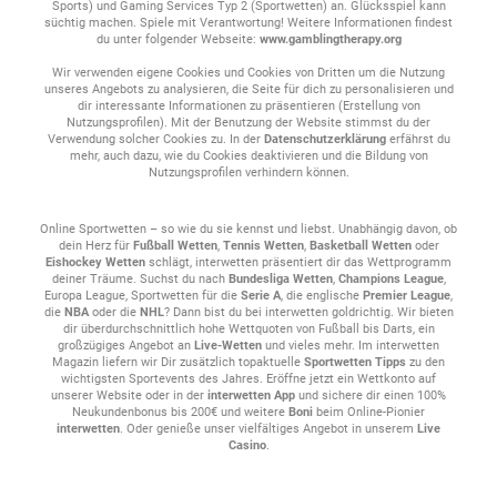
Sports) und Gaming Services Typ 2 (Sportwetten) an. Glücksspiel kann
-
Platz 17 und 18:
süchtig machen. Spiele mit Verantwortung! Weitere Informationen findest
Direkter Abstieg in die Keuken Kampioen Divisie
du unter folgender Webseite:
www.gamblingtherapy.org
Welche 18 Teams spielen in der Eredivisie 2025/26?
Wir verwenden eigene Cookies und Cookies von Dritten um die Nutzung
unseres Angebots zu analysieren, die Seite für dich zu personalisieren und
dir interessante Informationen zu präsentieren (Erstellung von
Mit
FC Volendam
(Meister der Keuken Kampioen Divisie),
Excelsior
Nutzungsprofilen). Mit der Benutzung der Website stimmst du der
Rotterdam
(Vizemeister) und
Telstar
(Play-off-Sieger) sind drei
Verwendung solcher Cookies zu. In der
Datenschutzerklärung
erfährst du
mehr, auch dazu, wie du Cookies deaktivieren und die Bildung von
Aufsteiger dabei. Für Telstar ist es die Rückkehr auf das
höchste
Nutzungsprofilen verhindern können.
Liga-Niveau
nach 47 Jahren. Abgestiegen in die zweite Liga
waren zuvor
RKC Waalwijk, Almere City FC
(beide direkt) sowie
Willem II
nach dem Scheitern in der Relegation.
Online Sportwetten – so wie du sie kennst und liebst. Unabhängig davon, ob
dein Herz für
Fußball Wetten
,
Tennis Wetten
,
Basketball Wetten
oder
Eishockey Wetten
schlägt, interwetten präsentiert dir das Wettprogramm
Eredivisie Meisterwetten: Wer holt die Schale?
deiner Träume. Suchst du nach
Bundesliga Wetten
,
Champions League
,
Europa League, Sportwetten für die
Serie A
, die englische
Premier League
,
die
NBA
oder die
NHL
? Dann bist du bei interwetten goldrichtig. Wir bieten
PSV Eindhoven: Der Serienmeister liefert den Hattrick
dir überdurchschnittlich hohe Wettquoten von Fußball bis Darts, ein
großzügiges Angebot an
Live-Wetten
und vieles mehr. Im interwetten
Magazin liefern wir Dir zusätzlich topaktuelle
Sportwetten Tipps
zu den
Wenn es einen Verein gibt, der in der Saison 2025/26
keinen
wichtigsten Sportevents des Jahres. Eröffne jetzt ein Wettkonto auf
Gegner
in
Schlagdistanz
hat, dann ist es
PSV Eindhoven
. Trainer
unserer Website oder in der
interwetten App
und sichere dir einen 100%
Neukundenbonus bis 200€ und weitere
Boni
beim Online-Pionier
Peter Bosz
hat aus dem Klub aus
Brabant
eine
Maschine
geformt,
interwetten
. Oder genieße unser vielfältiges Angebot in unserem
Live
die mit unerbittlichem
Hochpressing
,
Tordrang
und kollektiver
Casino
.
Intensität
jeden Gegner unter Druck setzt. Mit weitem Abstand zu
den nächsten Verfolgern ist PSV bereits seit dem 05. April 2026