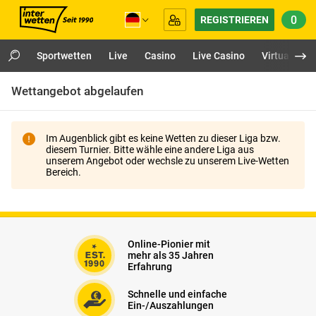
0
REGISTRIEREN
Sportwetten
Live
Casino
Live Casino
Virtuals
Wettangebot abgelaufen
Im Augenblick gibt es keine Wetten zu dieser Liga bzw.
diesem Turnier. Bitte wähle eine andere Liga aus
unserem Angebot oder wechsle zu unserem Live-Wetten
Bereich.
Online-Pionier mit
mehr als 35 Jahren
Erfahrung
Schnelle und einfache
Ein-/Auszahlungen