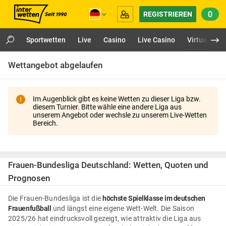
0
REGISTRIEREN
Sportwetten
Live
Casino
Live Casino
Virtuals
Wettangebot abgelaufen
Im Augenblick gibt es keine Wetten zu dieser Liga bzw.
diesem Turnier. Bitte wähle eine andere Liga aus
unserem Angebot oder wechsle zu unserem Live-Wetten
Bereich.
Frauen-Bundesliga Deutschland: Wetten, Quoten und
Prognosen
Die Frauen-Bundesliga ist die
höchste Spielklasse im deutschen
Frauenfußball
und längst eine eigene Wett-Welt. Die Saison
2025/26 hat eindrucksvoll gezeigt, wie attraktiv die Liga aus