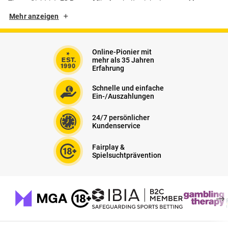
Tipper-Sicht ist:
FC Bayern München
holte sich als
ungeschlagener
Meister
den vierten Titel in Folge mit 24 Siegen, 2 Unentschieden
Mehr anzeigen
und einer Tordifferenz von 90:9. Im Hintergrund kämpfte sich die
SGS Essen
nach 22 Jahren in der höchsten Spielklasse erstmals
raus, während Aufsteiger
Hamburger SV
und
1. FC Nürnberg
den
Online-Pionier mit
Klassenerhalt schafften. Für die Saison 2026/27 bleibt das
mehr als 35 Jahren
Spannungsfeld erhalten: ein klarer Top-Favorit, ein hartnäckiger
Erfahrung
Verfolger und zwei neue Aufsteiger mit unklarer Bundesliga-
Substanz. Genau diese Kombination macht
Sportwetten
in der
Schnelle und einfache
Frauen-Bundesliga
so interessant.
Ein-/Auszahlungen
Bei
interwetten
findest du Langzeitwetten auf Meister und
24/7 persönlicher
Absteiger, Spieltagswetten zu jeder Partie und Live-Wetten in
Kundenservice
Echtzeit — alles rund um die Frauen-Bundesliga. Noch kein
interwetten-Konto? Der
Sportwetten-Neukundenbonus
von bis
Fairplay &
Spielsuchtprävention
zu 200 € auf die erste Einzahlung macht den Einstieg besonders
lohnenswert. Was für alle anderen Aktionen läuft, zeigt die
interwetten Bonus-Übersicht
.
Beliebte Frauen-Bundesliga Sportwetten
Die Frauen-Bundesliga bietet eine vielfältige Wettmarkt-Auswahl.