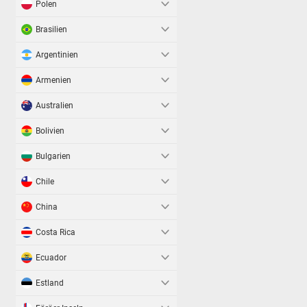
Polen
Brasilien
Argentinien
Armenien
Australien
Bolivien
Bulgarien
Chile
China
Costa Rica
Ecuador
Estland