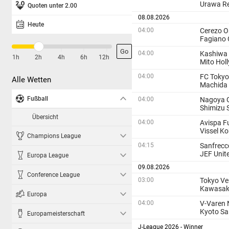
Urawa R
Quoten unter 2.00
08.08.2026
Heute
04:00
Cerezo O
Fagiano
Go
|
|
|
|
|
04:00
Kashiwa 
1h
2h
4h
6h
12h
Mito Hol
04:00
FC Tokyo
Alle Wetten
Machida 
Fußball
04:00
Nagoya 
Shimizu 
Übersicht
04:00
Avispa F
Vissel K
Champions League
04:15
Sanfrecc
JEF Unit
Europa League
09.08.2026
Conference League
03:00
Tokyo Ve
Kawasaki
Europa
04:00
V-Varen 
Kyoto Sa
Europameisterschaft
J-League 2026 - Winner