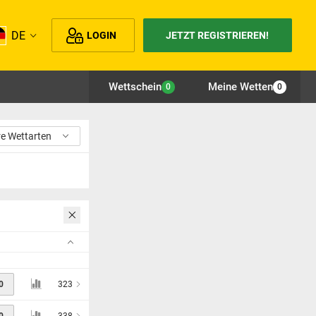
DE
LOGIN
JETZT REGISTRIEREN!
Wettschein
Meine Wetten
0
0
re Wettarten
0
323