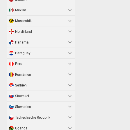
Mexiko
Mosambik
Nordirland
Panama
Paraguay
Peru
Rumänien
Serbien
Slowakei
Slowenien
Tschechische Republik
Uganda