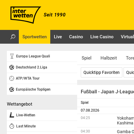
Seit 1990
Sportwetten
Live
Casino
Live Casino
Virtua
Europa League Quali
Spiel
Halbzeit
Tor
Deutschland 2.Liga
Quicktipp Favoriten
Quic
ATP/WTA Tour
Europäische Topligen
Fußball - Japan J-Leagu
Spiel
Wettangebot
07.08.2026
Live-Wetten
04:25
Yokoham
Kashima 
Last Minute
04:30
Gamba O