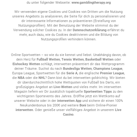
du unter folgender Webseite:
www.gamblingtherapy.org
Wir verwenden eigene Cookies und Cookies von Dritten um die Nutzung
unseres Angebots zu analysieren, die Seite für dich zu personalisieren und
dir interessante Informationen zu präsentieren (Erstellung von
Nutzungsprofilen). Mit der Benutzung der Website stimmst du der
Verwendung solcher Cookies zu. In der
Datenschutzerklärung
erfährst du
mehr, auch dazu, wie du Cookies deaktivieren und die Bildung von
Nutzungsprofilen verhindern können.
Online Sportwetten – so wie du sie kennst und liebst. Unabhängig davon, ob
dein Herz für
Fußball Wetten
,
Tennis Wetten
,
Basketball Wetten
oder
Eishockey Wetten
schlägt, interwetten präsentiert dir das Wettprogramm
deiner Träume. Suchst du nach
Bundesliga Wetten
,
Champions League
,
Europa League, Sportwetten für die
Serie A
, die englische
Premier League
,
die
NBA
oder die
NHL
? Dann bist du bei interwetten goldrichtig. Wir bieten
dir überdurchschnittlich hohe Wettquoten von Fußball bis Darts, ein
großzügiges Angebot an
Live-Wetten
und vieles mehr. Im interwetten
Magazin liefern wir Dir zusätzlich topaktuelle
Sportwetten Tipps
zu den
wichtigsten Sportevents des Jahres. Eröffne jetzt ein Wettkonto auf
unserer Website oder in der
interwetten App
und sichere dir einen 100%
Neukundenbonus bis 200€ und weitere
Boni
beim Online-Pionier
interwetten
. Oder genieße unser vielfältiges Angebot in unserem
Live
Casino
.