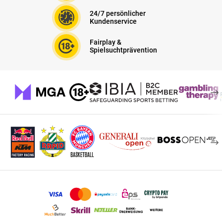
24/7 persönlicher
Kundenservice
Fairplay &
Spielsuchtprävention