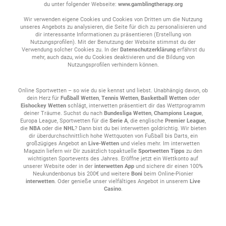
du unter folgender Webseite:
www.gamblingtherapy.org
Wir verwenden eigene Cookies und Cookies von Dritten um die Nutzung
unseres Angebots zu analysieren, die Seite für dich zu personalisieren und
dir interessante Informationen zu präsentieren (Erstellung von
Nutzungsprofilen). Mit der Benutzung der Website stimmst du der
Verwendung solcher Cookies zu. In der
Datenschutzerklärung
erfährst du
mehr, auch dazu, wie du Cookies deaktivieren und die Bildung von
Nutzungsprofilen verhindern können.
Online Sportwetten – so wie du sie kennst und liebst. Unabhängig davon, ob
dein Herz für
Fußball Wetten
,
Tennis Wetten
,
Basketball Wetten
oder
Eishockey Wetten
schlägt, interwetten präsentiert dir das Wettprogramm
deiner Träume. Suchst du nach
Bundesliga Wetten
,
Champions League
,
Europa League, Sportwetten für die
Serie A
, die englische
Premier League
,
die
NBA
oder die
NHL
? Dann bist du bei interwetten goldrichtig. Wir bieten
dir überdurchschnittlich hohe Wettquoten von Fußball bis Darts, ein
großzügiges Angebot an
Live-Wetten
und vieles mehr. Im interwetten
Magazin liefern wir Dir zusätzlich topaktuelle
Sportwetten Tipps
zu den
wichtigsten Sportevents des Jahres. Eröffne jetzt ein Wettkonto auf
unserer Website oder in der
interwetten App
und sichere dir einen 100%
Neukundenbonus bis 200€ und weitere
Boni
beim Online-Pionier
interwetten
. Oder genieße unser vielfältiges Angebot in unserem
Live
Casino
.