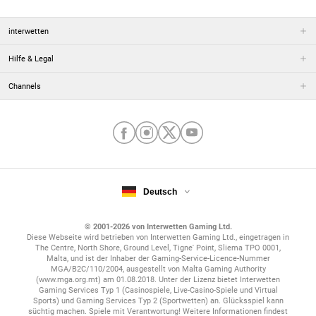
interwetten
Hilfe & Legal
Channels
Deutsch
© 2001-2026 von Interwetten Gaming Ltd.
Diese Webseite wird betrieben von Interwetten Gaming Ltd., eingetragen in
The Centre, North Shore, Ground Level, Tigne' Point, Sliema TPO 0001,
Malta, und ist der Inhaber der Gaming-Service-Licence-Nummer
MGA/B2C/110/2004, ausgestellt von Malta Gaming Authority
(www.mga.org.mt) am 01.08.2018. Unter der Lizenz bietet Interwetten
Gaming Services Typ 1 (Casinospiele, Live-Casino-Spiele und Virtual
Sports) und Gaming Services Typ 2 (Sportwetten) an. Glücksspiel kann
süchtig machen. Spiele mit Verantwortung! Weitere Informationen findest