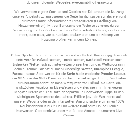
du unter folgender Webseite:
www.gamblingtherapy.org
Wir verwenden eigene Cookies und Cookies von Dritten um die Nutzung
unseres Angebots zu analysieren, die Seite für dich zu personalisieren und
dir interessante Informationen zu präsentieren (Erstellung von
Nutzungsprofilen). Mit der Benutzung der Website stimmst du der
Verwendung solcher Cookies zu. In der
Datenschutzerklärung
erfährst du
mehr, auch dazu, wie du Cookies deaktivieren und die Bildung von
Nutzungsprofilen verhindern können.
Online Sportwetten – so wie du sie kennst und liebst. Unabhängig davon, ob
dein Herz für
Fußball Wetten
,
Tennis Wetten
,
Basketball Wetten
oder
Eishockey Wetten
schlägt, interwetten präsentiert dir das Wettprogramm
deiner Träume. Suchst du nach
Bundesliga Wetten
,
Champions League
,
Europa League, Sportwetten für die
Serie A
, die englische
Premier League
,
die
NBA
oder die
NHL
? Dann bist du bei interwetten goldrichtig. Wir bieten
dir überdurchschnittlich hohe Wettquoten von Fußball bis Darts, ein
großzügiges Angebot an
Live-Wetten
und vieles mehr. Im interwetten
Magazin liefern wir Dir zusätzlich topaktuelle
Sportwetten Tipps
zu den
wichtigsten Sportevents des Jahres. Eröffne jetzt ein Wettkonto auf
unserer Website oder in der
interwetten App
und sichere dir einen 100%
Neukundenbonus bis 200€ und weitere
Boni
beim Online-Pionier
interwetten
. Oder genieße unser vielfältiges Angebot in unserem
Live
Casino
.