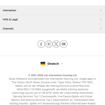
interwetten
Hilfe & Legal
Channels
Deutsch
© 2001-2026 von Interwetten Gaming Ltd.
Diese Webseite wird betrieben von Interwetten Gaming Ltd., eingetragen in
The Centre, North Shore, Ground Level, Tigne' Point, Sliema TPO 0001,
Malta, und ist der Inhaber der Gaming-Service-Licence-Nummer
MGA/B2C/110/2004, ausgestellt von Malta Gaming Authority
(www.mga.org.mt) am 01.08.2018. Unter der Lizenz bietet Interwetten
Gaming Services Typ 1 (Casinospiele, Live-Casino-Spiele und Virtual
Sports) und Gaming Services Typ 2 (Sportwetten) an. Glücksspiel kann
süchtig machen. Spiele mit Verantwortung! Weitere Informationen findest