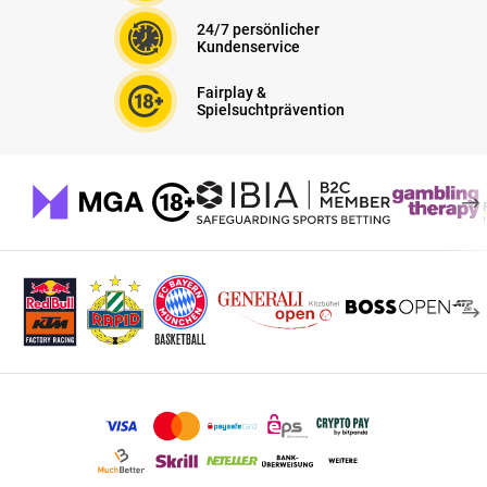
24/7 persönlicher
Kundenservice
Fairplay &
Spielsuchtprävention