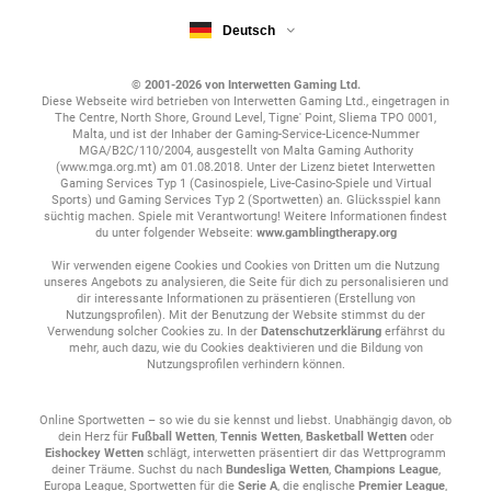
- Einstieg der Topteams:
Die 16 Erstligisten steigen erst im
Deutsch
Sechzehntelfinale
(Runde 7) ein und sind gesetzt, sodass sie in
dieser Runde nicht aufeinandertreffen können. Amateur-Teams,
© 2001-2026 von Interwetten Gaming Ltd.
die es bis hierhin schaffen, erhalten grundsätzlich
Heimrecht
. Das
Diese Webseite wird betrieben von Interwetten Gaming Ltd., eingetragen in
sorgt regelmäßig für stimmungsvolle Pokalabende in kleinen
The Centre, North Shore, Ground Level, Tigne' Point, Sliema TPO 0001,
Stadien, wenn unterklassige Mannschaften die Erstligisten
Malta, und ist der Inhaber der Gaming-Service-Licence-Nummer
MGA/B2C/110/2004, ausgestellt von Malta Gaming Authority
empfangen.
(www.mga.org.mt) am 01.08.2018. Unter der Lizenz bietet Interwetten
Gaming Services Typ 1 (Casinospiele, Live-Casino-Spiele und Virtual
- Spielmodus:
Alle Runden bis zum
Viertelfinale
werden in
einer
Sports) und Gaming Services Typ 2 (Sportwetten) an. Glücksspiel kann
süchtig machen. Spiele mit Verantwortung! Weitere Informationen findest
einzigen Partie
entschieden. In den ersten drei Runden folgt bei
du unter folgender Webseite:
www.gamblingtherapy.org
Unentschieden nach 90 Minuten direkt das Elfmeterschießen, ab
der vierten Runde gibt es Verlängerung und gegebenenfalls
Wir verwenden eigene Cookies und Cookies von Dritten um die Nutzung
unseres Angebots zu analysieren, die Seite für dich zu personalisieren und
Elfmeterschießen. Nur das Halbfinale wird mit Hin- und Rückspiel
dir interessante Informationen zu präsentieren (Erstellung von
ausgetragen.
Nutzungsprofilen). Mit der Benutzung der Website stimmst du der
Verwendung solcher Cookies zu. In der
Datenschutzerklärung
erfährst du
mehr, auch dazu, wie du Cookies deaktivieren und die Bildung von
- Prämie für den Sieger:
Der Pokalgewinner qualifiziert sich für die
Nutzungsprofilen verhindern können.
Play-off-Runde der UEFA Europa League (
Europa League
Wetten
) und nimmt am belgischen Supercup teil.
Online Sportwetten – so wie du sie kennst und liebst. Unabhängig davon, ob
dein Herz für
Fußball Wetten
,
Tennis Wetten
,
Basketball Wetten
oder
Runde
Format
Eishockey Wetten
schlägt, interwetten präsentiert dir das Wettprogramm
deiner Träume. Suchst du nach
Bundesliga Wetten
,
Champions League
,
Ein Spiel, bei Gleichstand direkt
Runden 1 bis 3
Europa League, Sportwetten für die
Serie A
, die englische
Premier League
,