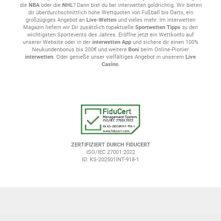
Elfmeterschießen
die
NBA
oder die
NHL
? Dann bist du bei interwetten goldrichtig. Wir bieten
Ab Runde 4 bis
Ein Spiel, bei Gleichstand Verlängerung und
dir überdurchschnittlich hohe Wettquoten von Fußball bis Darts, ein
Viertelfinale
ggf. Elfmeterschießen
großzügiges Angebot an
Live-Wetten
und vieles mehr. Im interwetten
Halbfinale
Hin- und Rückspiel
Magazin liefern wir Dir zusätzlich topaktuelle
Sportwetten Tipps
zu den
wichtigsten Sportevents des Jahres. Eröffne jetzt ein Wettkonto auf
Ein Spiel auf neutralem Boden im König-
Finale
unserer Website oder in der
interwetten App
und sichere dir einen 100%
Baudouin-Stadion
Neukundenbonus bis 200€ und weitere
Boni
beim Online-Pionier
Gewusst?
Der belgische Pokal trägt den Beinamen
„Der schnellste
interwetten
. Oder genieße unser vielfältiges Angebot in unserem
Live
Casino
.
Weg nach Europa"
. Da ein Verein über den Pokalsieg mit deutlich
weniger Pflichtspielen
einen
europäischen Startplatz
ergattern kann
als über die Liga, hat der Wettbewerb gerade für die Topklubs
enorm an Prestige gewonnen. Außerdem ist der Pokal aus
Sponsoringgründen als
Croky Cup
bekannt.
Das König-Baudouin-Stadion: Wo Pokalträume wahr
werden
ZERTIFIZIERT DURCH FIDUCERT
ISO/IEC 27001:2022
Das Finale findet seit
1964
im König-Baudouin-Stadion in Brüssel
ID: KS-202501INT-918-1
statt, dem
größten Stadion Belgiens
. Die Arena mit
50.093 Plätzen
,
bis 1995 als
Heyselstadion
bekannt, liegt im Norden der
Hauptstadt und ist seit über
sechs Jahrzehnten
die
Heimat
des
belgischen Pokalfinales
. Wenn der Pokal überreicht wird, dann ist
das mehr als eine Siegerehrung: Es ist ein Fest, das den
flämischen und den wallonischen Teil Belgiens für einen Abend