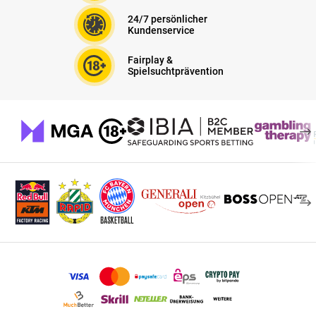
24/7 persönlicher
Kundenservice
Fairplay &
Spielsuchtprävention