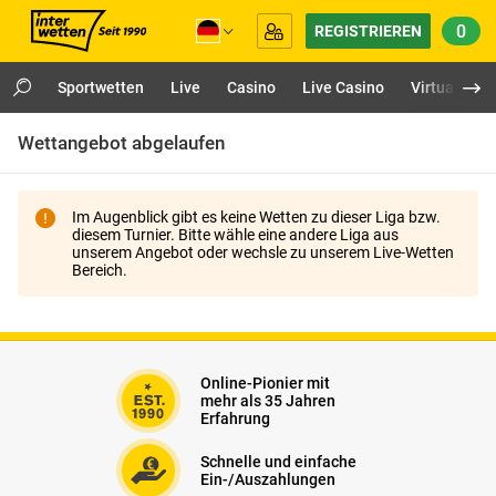
0
REGISTRIEREN
Sportwetten
Live
Casino
Live Casino
Virtuals
Wettangebot abgelaufen
Im Augenblick gibt es keine Wetten zu dieser Liga bzw.
diesem Turnier. Bitte wähle eine andere Liga aus
unserem Angebot oder wechsle zu unserem Live-Wetten
Bereich.
Online-Pionier mit
mehr als 35 Jahren
Erfahrung
Schnelle und einfache
Ein-/Auszahlungen